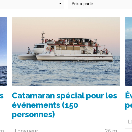
É
s
Catamaran spécial pour les
p
événements (150
personnes)
L
0m
Longueur
26 m