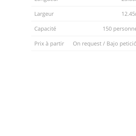
Largeur
12.4
Capacité
150 personn
Prix ​​à partir
On request / Bajo petici