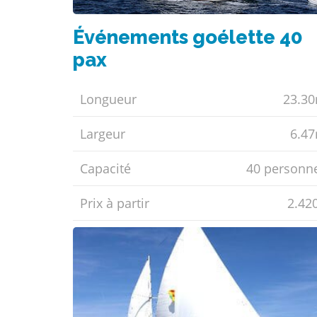
Événements goélette 40
pax
Longueur
23.3
Largeur
6.4
Capacité
40 personn
Prix ​​à partir
2.42