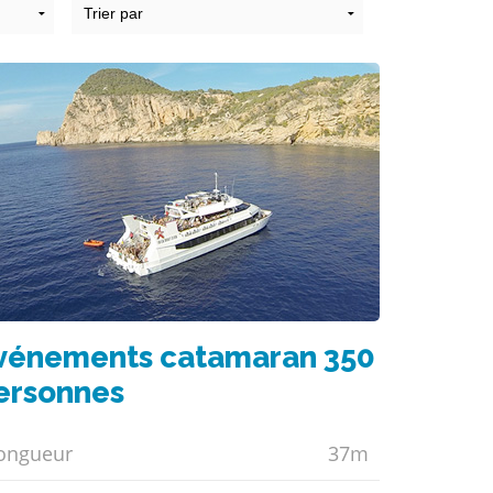
vénements catamaran 350
ersonnes
ongueur
37m