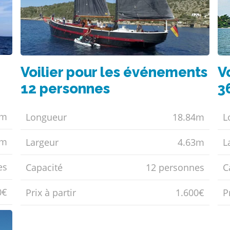
Voilier pour les événements
V
12 personnes
3
1m
Longueur
18.84m
L
5m
Largeur
4.63m
L
es
Capacité
12 personnes
C
0€
Prix ​​à partir
1.600€
Pr