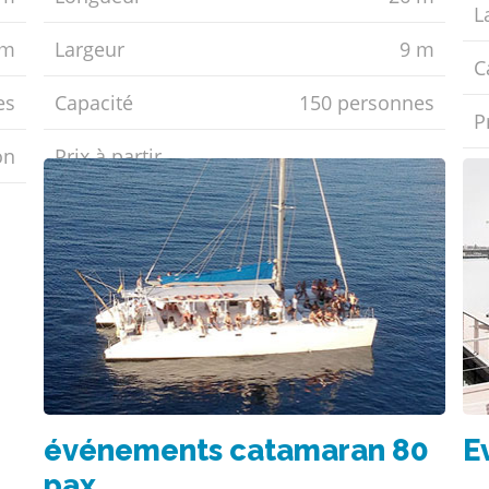
L
5m
Largeur
9 m
C
es
Capacité
150 personnes
Pr
ón
Prix ​​à partir
événements catamaran 80
E
pax