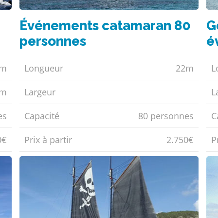
G
Événements catamaran 80
é
personnes
0m
L
Longueur
22m
7m
L
Largeur
es
C
Capacité
80 personnes
0€
Pr
Prix ​​à partir
2.750€