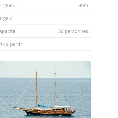
ongueur
30m
argeur
apacité
50 personnes
ix ​​à partir