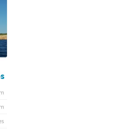
s
2m
4m
es