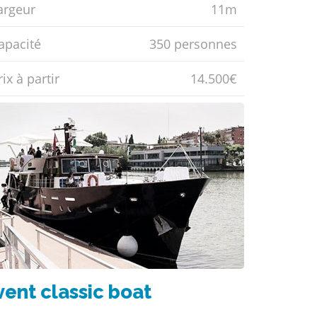
argeur
11m
apacité
350 personnes
ix ​​à partir
14.500€
vent classic boat