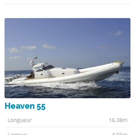
Heaven 55
Longueur
16.38m
Largeur
4.01m