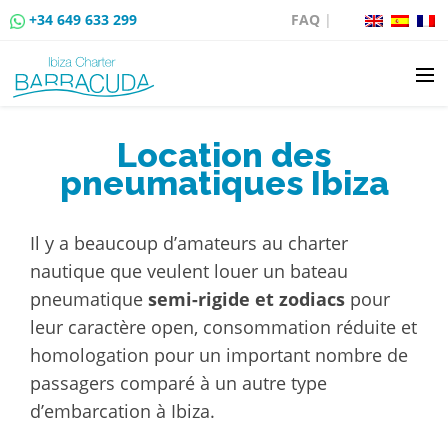
+34 649 633 299
FAQ
|
LOCATION
Location des
pneumatiques Ibiza
VENTE DE BATEAUX
LOCATION DE AMARRAGES
Il y a beaucoup d’amateurs au charter
nautique que veulent louer un bateau
ROUTES EN BATEAU
pneumatique
semi-rigide et zodiacs
pour
leur caractère open, consommation réduite et
ÉVÉNEMENTS
homologation pour un important nombre de
passagers comparé à un autre type
BLOG
d’embarcation à Ibiza.
CONTACT