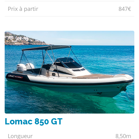
Prix ​​à partir
847€
Lomac 850 GT
Longueur
8,50m