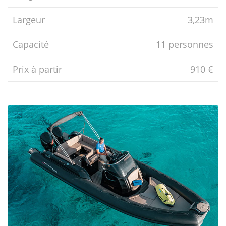
Largeur
3,23m
Capacité
11 personnes
Prix ​​à partir
910 €