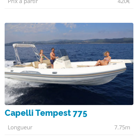
Prix ​​à partir
420€
Capelli Tempest 775
Longueur
7.75m