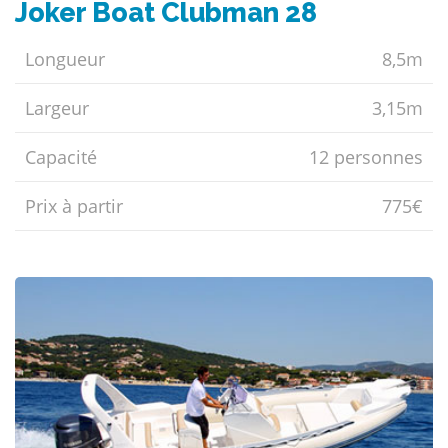
Joker Boat Clubman 28
Longueur
8,5m
Largeur
3,15m
Capacité
12 personnes
Prix ​​à partir
775€