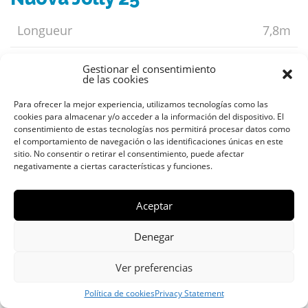
Longueur
7,8m
Largeur
3,1m
Gestionar el consentimiento
de las cookies
Capacité
12 personnes
Para ofrecer la mejor experiencia, utilizamos tecnologías como las
cookies para almacenar y/o acceder a la información del dispositivo. El
consentimiento de estas tecnologías nos permitirá procesar datos como
Prix ​​à partir
550€
el comportamiento de navegación o las identificaciones únicas en este
sitio. No consentir o retirar el consentimiento, puede afectar
negativamente a ciertas características y funciones.
Aceptar
Denegar
Ver preferencias
Política de cookies
Privacy Statement