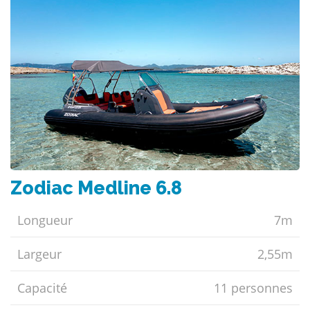
Zodiac Medline 6.8
Longueur
7m
Largeur
2,55m
Capacité
11 personnes