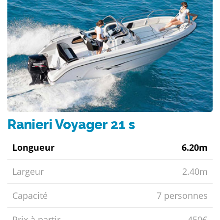
Ranieri Voyager 21 s
Longueur
6.20m
Largeur
2.40m
Capacité
7 personnes
Prix ​​à partir
450€