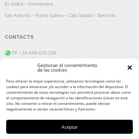
Es Vedrá – Formentera
San Antonio – Punta Galera – Cala Salada – Benirrás
CONTACTS
Tlf: +34 649 633 299
info@barracudaibiza.com
Gestionar el consentimiento
de las cookies
Para ofrecer la mejor experiencia, utilizamos tecnologías como las
cookies para almacenar y/o acceder a la información del dispositivo. El
consentimiento de estas tecnologías nos permitirá procesar datos como
el comportamiento de navegación o las identificaciones únicas en este
PAIEMENT SÉCURISÉ
sitio. No consentir o retirar el consentimiento, puede afectar
negativamente a ciertas características y funciones.
Aceptar
© 2026 Alquiler & Venta de Barcos, Yates, Lanchas Ibiza |