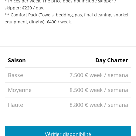
* Prices per week. The price does not include skipper /
skipper: €220 / day.
** Comfort Pack (Towels, bedding, gas, final cleaning, snorkel
equipment, dinghy): €490 / week.
Saison
Day Charter
Basse
7.500 € week / semana
Moyenne
8.500 € week / semana
Haute
8.800 € week / semana
Vérifier disponibilité