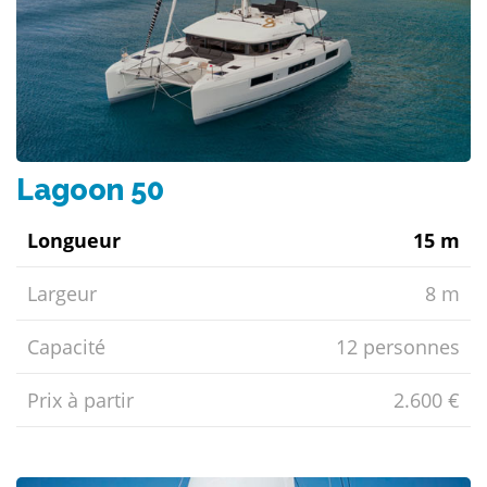
Lagoon 50
Longueur
15 m
Largeur
8 m
Capacité
12 personnes
Prix ​​à partir
2.600 €