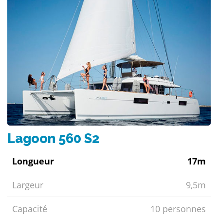
Lagoon 560 S2
Longueur
17m
Largeur
9,5m
Capacité
10 personnes