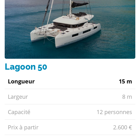
Lagoon 50
Longueur
15 m
Largeur
8 m
Capacité
12 personnes
Prix ​​à partir
2.600 €