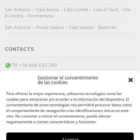
San Antonio – Cala Bassa – Cala Comte – Cala d’ Hort – Isla
Es Vedrá – Formentera
San Antonio – Punta Galera – Cala Salada – Benirrás
CONTACTS
Tlf: +34 649 633 299
info@barracudaibiza.com
Gestionar el consentimiento
de las cookies
Para ofrecer la mejor experiencia, utilizamos tecnologías como las
cookies para almacenar y/o acceder a la información del dispositivo. El
consentimiento de estas tecnologías nos permitirá procesar datos como
el comportamiento de navegación o las identificaciones únicas en este
PAIEMENT SÉCURISÉ
sitio. No consentir o retirar el consentimiento, puede afectar
negativamente a ciertas características y funciones.
Aceptar