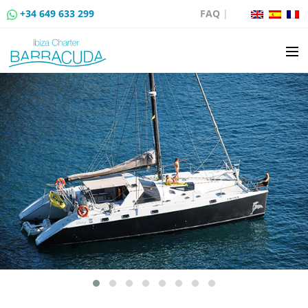
+34 649 633 299
FAQ
|
LOCATION
VENTE DE BATEAUX
LOCATION DE AMARRAGES
ROUTES EN BATEAU
ÉVÉNEMENTS
BLOG
CONTACT