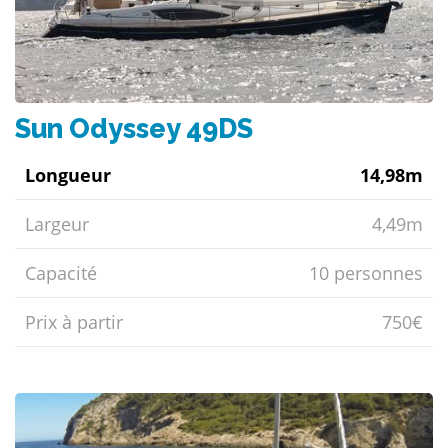
Sun Odyssey 49DS
Longueur
14,98m
Largeur
4,49m
Capacité
10 personnes
Prix ​​à partir
750€