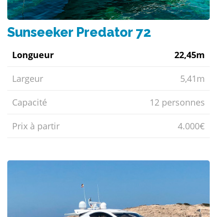
Sunseeker Predator 72
Longueur
22,45m
Largeur
5,41m
Capacité
12 personnes
Prix ​​à partir
4.000€