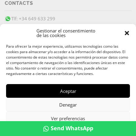
CONTACTS
Tlf: +34 649 633 299
info@barracudaibiza.com
Gestionar el consentimiento
de las cookies
Para ofrecer la mejor experiencia, utilizamos tecnologías como las
cookies para almacenar y/o acceder a la información del dispositivo. El
consentimiento de estas tecnologías nos permitirá procesar datos como
el comportamiento de navegación o las identificaciones únicas en este
PAIEMENT SÉCURISÉ
sitio. No consentir o retirar el consentimiento, puede afectar
negativamente a ciertas características y funciones.
Aceptar
© 2026 Alquiler & Venta de Barcos, Yates, Lanchas Ibiza |
Denegar
Location de Bateaux Ibiza
Av. 8 de Agosto
,
07800
Ibiza
,
Islas Baleares
| Teléfono:
+34 649
Ver preferencias
633 299
Send WhatsApp
Política de cookies
Privacy Statement