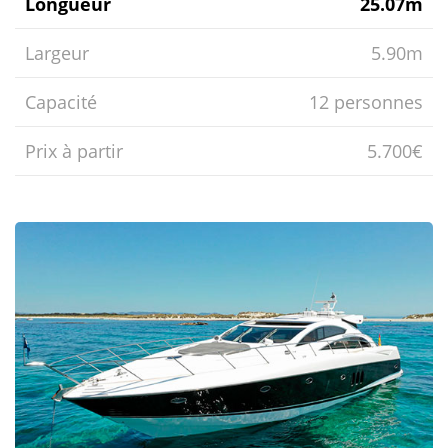
Longueur
25.07m
Largeur
5.90m
Capacité
12 personnes
Prix ​​à partir
5.700€