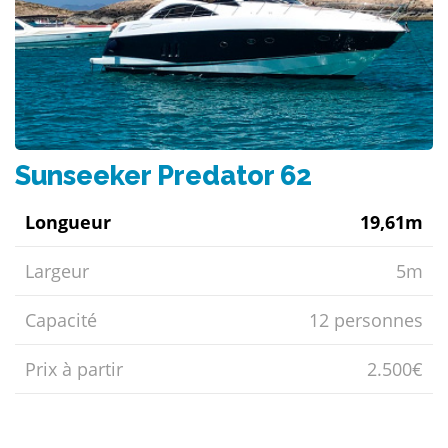
Sunseeker Predator 62
Longueur
19,61m
Largeur
5m
Capacité
12 personnes
Prix ​​à partir
2.500€