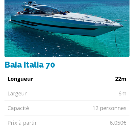
Baia Italia 70
Longueur
22m
Largeur
6m
Capacité
12 personnes
Prix ​​à partir
6.050€