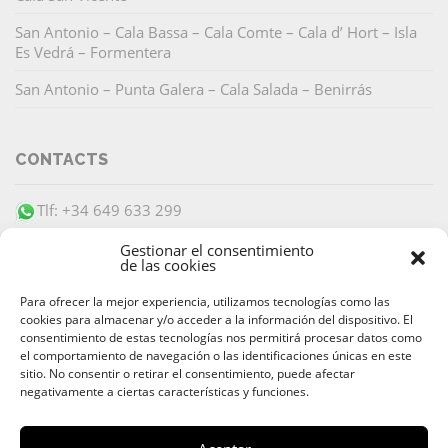
San Antonio – Cala Bassa – Cala Comte – Cala d’ Hort – Isla
Es Vedrá – Formentera
San Antonio – Punta Galera – Cala Salada – Benirrás
CONTACTS
Tlf: +34 649 633 299
info@barracudaibiza.com
Gestionar el consentimiento
de las cookies
Para ofrecer la mejor experiencia, utilizamos tecnologías como las
cookies para almacenar y/o acceder a la información del dispositivo. El
consentimiento de estas tecnologías nos permitirá procesar datos como
el comportamiento de navegación o las identificaciones únicas en este
PAIEMENT SÉCURISÉ
sitio. No consentir o retirar el consentimiento, puede afectar
negativamente a ciertas características y funciones.