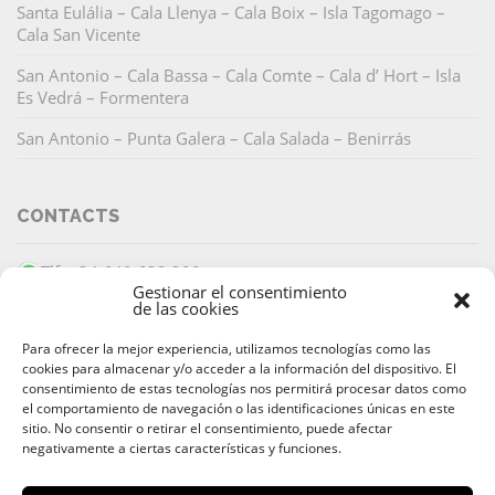
Santa Eulália – Cala Llenya – Cala Boix – Isla Tagomago –
Cala San Vicente
San Antonio – Cala Bassa – Cala Comte – Cala d’ Hort – Isla
Es Vedrá – Formentera
San Antonio – Punta Galera – Cala Salada – Benirrás
CONTACTS
Tlf: +34 649 633 299
Gestionar el consentimiento
info@barracudaibiza.com
de las cookies
Para ofrecer la mejor experiencia, utilizamos tecnologías como las
cookies para almacenar y/o acceder a la información del dispositivo. El
consentimiento de estas tecnologías nos permitirá procesar datos como
el comportamiento de navegación o las identificaciones únicas en este
sitio. No consentir o retirar el consentimiento, puede afectar
PAIEMENT SÉCURISÉ
negativamente a ciertas características y funciones.