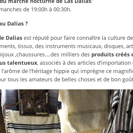
 du marché nocturne de Las Dalias
:
dimanches de 19:00h à 00:30h.
au Dalias ?
de Dalias
est réputé pour faire connaître la culture de 
ments, tissus, des instruments musicaux, disques, art
s bijoux ,chaussures….des milliers des
produits créés e
plus talentueux
, associés à des articles d’importation 
’arôme de l’héritage hippie qui imprègne ce magnifiqu
our tous les amateurs de belles choses et de bon goût