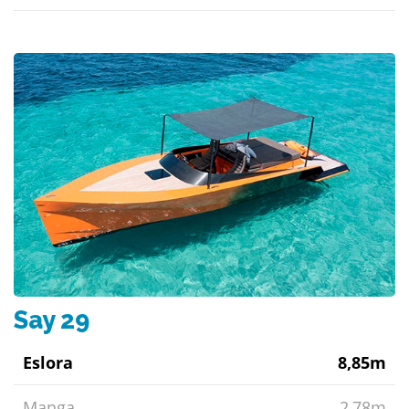
Say 29
Eslora
8,85m
Manga
2,78m