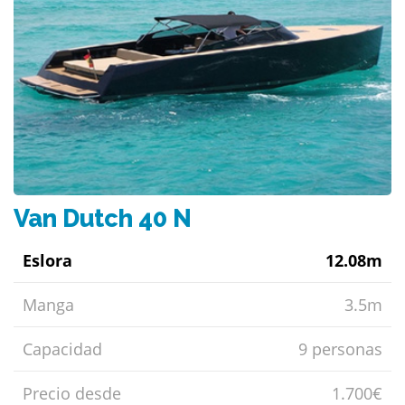
Van Dutch 40 N
Eslora
12.08m
Manga
3.5m
Capacidad
9 personas
Precio desde
1.700€