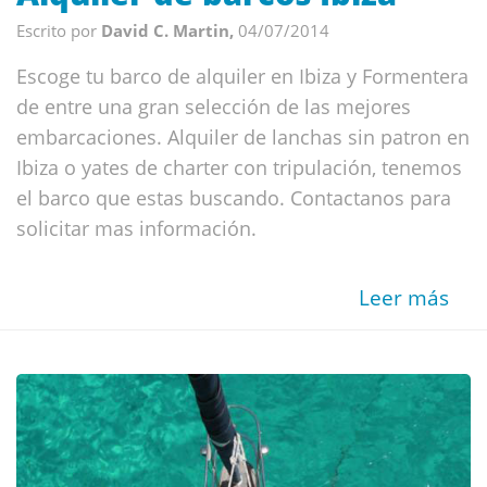
Escrito por
David C. Martin,
04/07/2014
Escoge tu barco de alquiler en Ibiza y Formentera
de entre una gran selección de las mejores
embarcaciones. Alquiler de lanchas sin patron en
Ibiza o yates de charter con tripulación, tenemos
el barco que estas buscando. Contactanos para
solicitar mas información.
Leer más