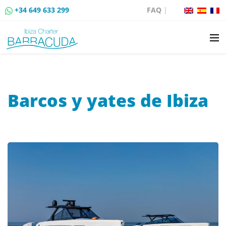
+34 649 633 299
FAQ
|
ALQUILER DE BARCOS
Barcos y yates de Ibiza
VENTA DE BARCOS
ALQUILER DE AMARRES
RUTAS EN BARCO
EVENTOS
BLOG
CONTACTO