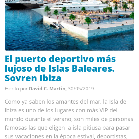
El puerto deportivo más
lujoso de Islas Baleares.
Sovren Ibiza
Escrito por
David C. Martin,
30/05/2019
Como ya saben los amantes del mar, la Isla de
Ibiza es uno de los lugares con más VIP del
mundo durante el verano, son miles de personas
famosas las que eligen la isla pitiusa para pasar
sus vacaciones en la época estival, deportistas,