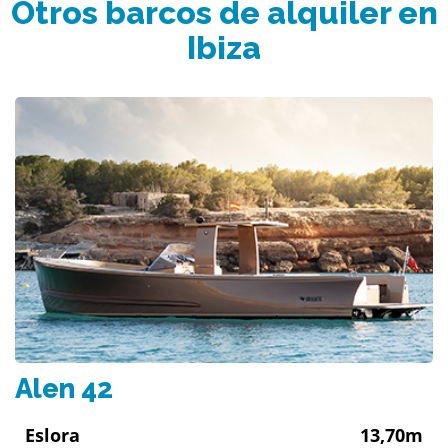
Otros barcos de alquiler en
Ibiza
Alen 42
Eslora
13,70m