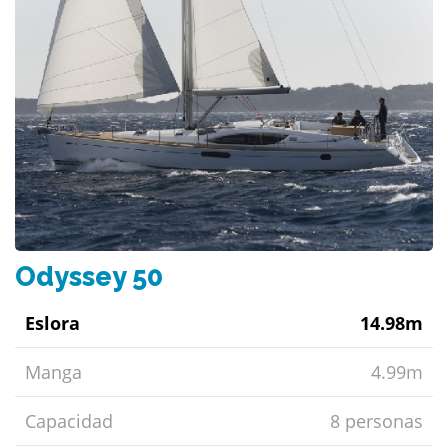
Odyssey 50
Eslora
14.98m
Manga
4.99m
Capacidad
8 personas