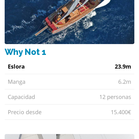
Why Not 1
Eslora
23.9m
Manga
6.2m
Capacidad
12 personas
Precio desde
15.400€