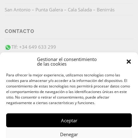
San Antonio – Punta Galera – Cala Salada – Benirrás
CONTACTO
Tlf: +34 649 633 299
info@barracudaibiza.com
Gestionar el consentimiento
de las cookies
Para ofrecer la mejor experiencia, utilizamos tecnologías como las
cookies para almacenar y/o acceder a la información del dispositivo. El
consentimiento de estas tecnologías nos permitirá procesar datos como
el comportamiento de navegación o las identificaciones únicas en este
PAGO SEGURO
sitio. No consentir o retirar el consentimiento, puede afectar
negativamente a ciertas características y funciones.
Aceptar
© 2026 Alquiler & Venta de Barcos, Yates, Lanchas Ibiza |
Denegar
Alquiler de Barcos y Yates Ibiza