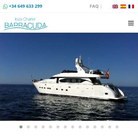
+34 649 633 299
FAQ
|
ALQUILER DE BARCOS
VENTA DE BARCOS
ALQUILER DE AMARRES
RUTAS EN BARCO
EVENTOS
BLOG
CONTACTO