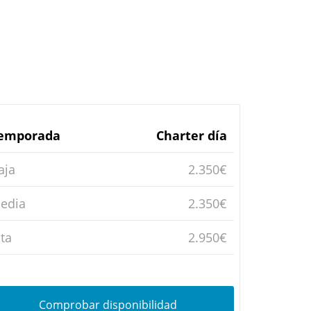
emporada
Charter día
aja
2.350€
edia
2.350€
lta
2.950€
Comprobar disponibilidad