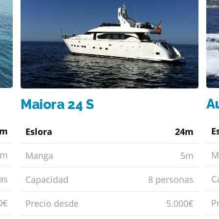
A
Maiora 24 S
7m
E
Eslora
24m
7m
M
Manga
5m
as
C
Capacidad
8 personas
0€
P
Precio desde
5.000€