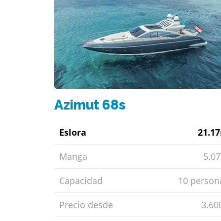
Azimut 68s
Eslora
21.1
Manga
5.0
Capacidad
10 person
Precio desde
3.60