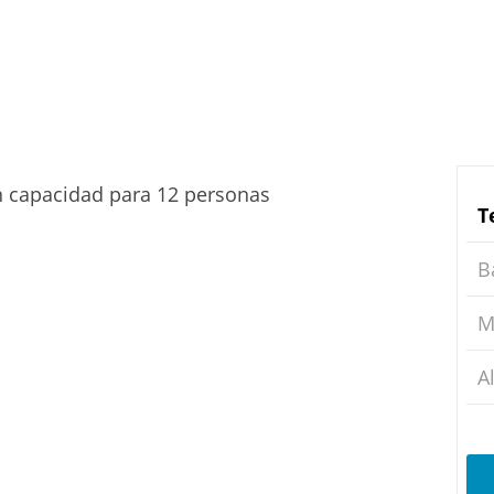
on capacidad para 12 personas
T
B
M
A