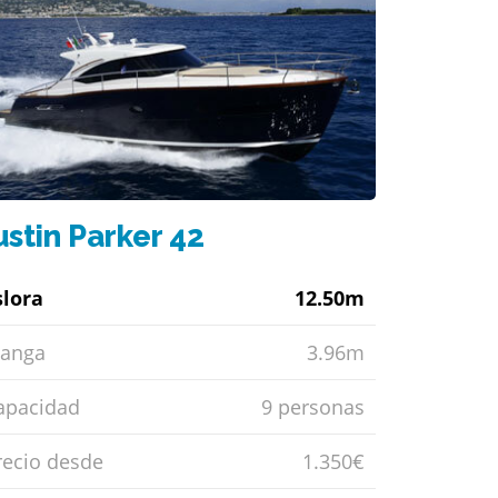
ustin Parker 42
slora
12.50m
anga
3.96m
apacidad
9 personas
recio desde
1.350€