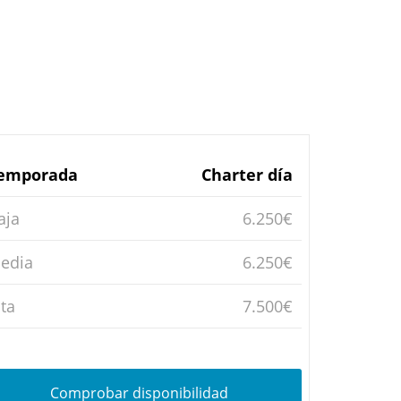
emporada
Charter día
aja
6.250€
edia
6.250€
lta
7.500€
Comprobar disponibilidad