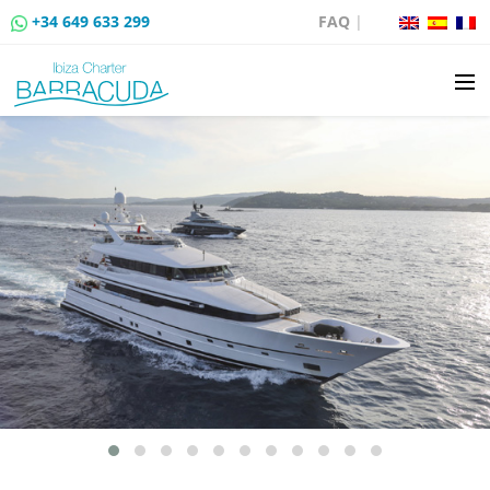
+34 649 633 299
FAQ
|
BOAT CHARTER
BOAT SALES
MOORING RENTAL
BOAT RENTAL ROUTES
EVENTS
BLOG
CONTACT