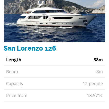
San Lorenzo 126
Length
38m
Beam
8m
Capacity
12 people
Price from
18.571€