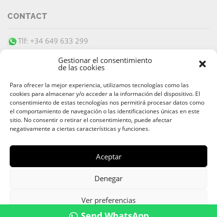
CONTACT
Tlf: +34 649 633 299
info@barracudaibiza.com
Gestionar el consentimiento
de las cookies
Para ofrecer la mejor experiencia, utilizamos tecnologías como las
cookies para almacenar y/o acceder a la información del dispositivo. El
consentimiento de estas tecnologías nos permitirá procesar datos como
el comportamiento de navegación o las identificaciones únicas en este
SECURE PAYMENT
sitio. No consentir o retirar el consentimiento, puede afectar
negativamente a ciertas características y funciones.
Aceptar
© 2026 Alquiler & Venta de Barcos, Yates, Lanchas Ibiza |
Denegar
Ibiza Boat Rental and Charter
Av. 8 de Agosto
,
07800
Ibiza
,
Islas Baleares
| Teléfono:
+34 649
Ver preferencias
633 299
Send WhatsApp