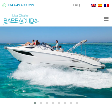
+34 649 633 299
FAQ
|
BOAT CHARTER
BOAT SALES
MOORING RENTAL
BOAT RENTAL ROUTES
EVENTS
BLOG
CONTACT