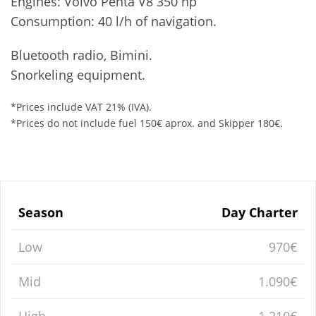
Engines: Volvo Penta V8 350 hp
Consumption: 40 l/h of navigation.
Bluetooth radio, Bimini.
Snorkeling equipment.
*Prices include VAT 21% (IVA).
*Prices do not include fuel 150€ aprox. and Skipper 180€.
Season
Day Charter
Low
970€
Mid
1.090€
High
1.210€