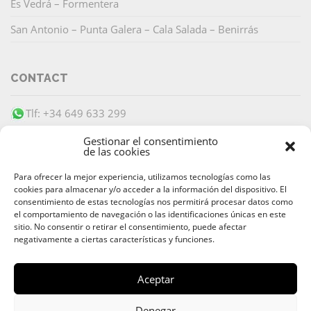
Es Vedrá – Formentera
San Antonio – Punta Galera – Cala Salada – Benirrás
CONTACT
Tlf: +34 649 633 299
info@barracudaibiza.com
Gestionar el consentimiento
de las cookies
Para ofrecer la mejor experiencia, utilizamos tecnologías como las
cookies para almacenar y/o acceder a la información del dispositivo. El
consentimiento de estas tecnologías nos permitirá procesar datos como
el comportamiento de navegación o las identificaciones únicas en este
SECURE PAYMENT
sitio. No consentir o retirar el consentimiento, puede afectar
negativamente a ciertas características y funciones.
Aceptar
© 2026 Alquiler & Venta de Barcos, Yates, Lanchas Ibiza |
Denegar