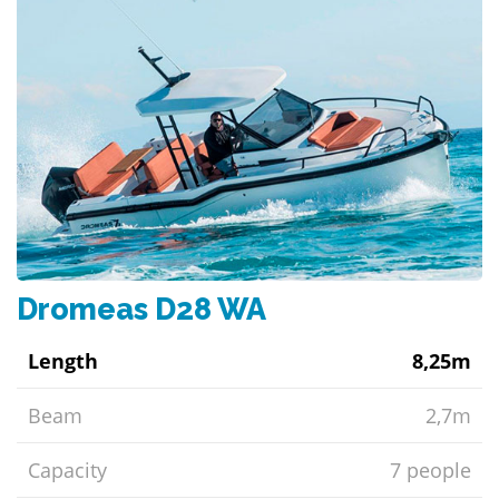
Dromeas D28 WA
Length
8,25m
Beam
2,7m
Capacity
7 people