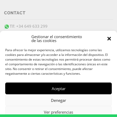
CONTACT
Tlf: +34 649 633 299
info@barracudaibiza.com
Gestionar el consentimiento
de las cookies
Para ofrecer la mejor experiencia, utilizamos tecnologías como las
cookies para almacenar y/o acceder a la información del dispositivo. El
consentimiento de estas tecnologías nos permitirá procesar datos como
el comportamiento de navegación o las identificaciones únicas en este
SECURE PAYMENT
sitio. No consentir o retirar el consentimiento, puede afectar
negativamente a ciertas características y funciones.
Aceptar
© 2026 Alquiler & Venta de Barcos, Yates, Lanchas Ibiza |
Denegar
Ibiza Boat Rental and Charter
Av. 8 de Agosto
,
07800
Ibiza
,
Islas Baleares
| Teléfono:
+34 649
Ver preferencias
633 299