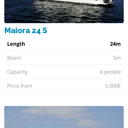
Maiora 24 S
Length
24m
Beam
5m
Capacity
8 people
Price from
5.000€