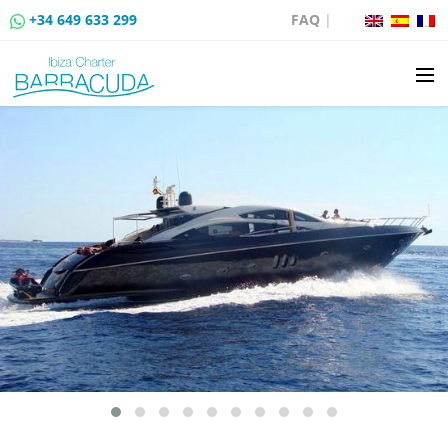
+34 649 633 299
FAQ
|
BOAT CHARTER
BOAT SALES
MOORING RENTAL
BOAT RENTAL ROUTES
EVENTS
BLOG
CONTACT