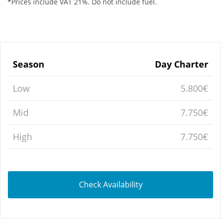
*Prices include VAT 21%. Do not include fuel.
Season
Day Charter
Low
5.800€
Mid
7.750€
High
7.750€
Check Availability