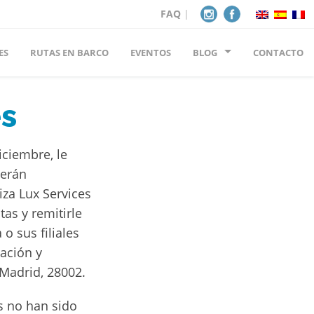
FAQ
|
ES
RUTAS EN BARCO
EVENTOS
BLOG
CONTACTO
es
iciembre, le
serán
iza Lux Services
as y remitirle
o sus filiales
lación y
 Madrid, 28002.
s no han sido