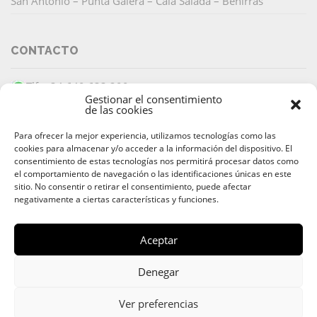
San Antonio – Punta Galera – Cala Salada – Benirrás
CONTACTO
Tlf: +34 649 633 299
Gestionar el consentimiento
info@barracudaibiza.com
de las cookies
Para ofrecer la mejor experiencia, utilizamos tecnologías como las
cookies para almacenar y/o acceder a la información del dispositivo. El
consentimiento de estas tecnologías nos permitirá procesar datos como
el comportamiento de navegación o las identificaciones únicas en este
sitio. No consentir o retirar el consentimiento, puede afectar
PAGO SEGURO
negativamente a ciertas características y funciones.
Aceptar
Denegar
© 2026 Alquiler & Venta de Barcos, Yates, Lanchas Ibiza |
Alquiler de Barcos y Yates Ibiza
Ver preferencias
Av. 8 de Agosto
,
07800
Ibiza
,
Islas Baleares
| Teléfono:
+34 649