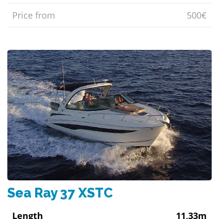
Price from
500€
Sea Ray 37 XSTC
Length
11,33m