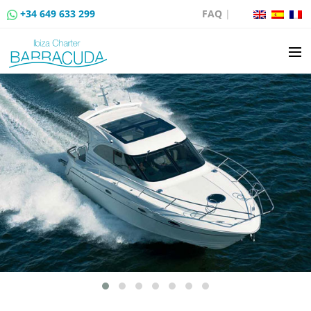
+34 649 633 299
FAQ
|
BOAT CHARTER
BOAT SALES
MOORING RENTAL
BOAT RENTAL ROUTES
EVENTS
BLOG
CONTACT