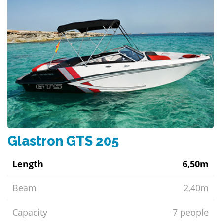
Glastron GTS 205
Length
6,50m
Beam
2,40m
Capacity
7 people