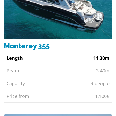
Monterey 355
Length
11.30m
Beam
3.40m
Capacity
9 people
Price from
1.100€