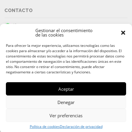
CONTACTO
Tlf: +34 649 633 299
Gestionar el consentimiento
info@barracudaibiza.com
de las cookies
Para ofrecer la mejor experiencia, utilizamos tecnologías como las
cookies para almacenar y/o acceder a la información del dispositivo. El
consentimiento de estas tecnologías nos permitirá procesar datos como
el comportamiento de navegación o las identificaciones únicas en este
sitio. No consentir o retirar el consentimiento, puede afectar
PAGO SEGURO
negativamente a ciertas características y funciones.
Aceptar
Denegar
© 2026 Alquiler & Venta de Barcos, Yates, Lanchas Ibiza |
Alquiler de Barcos y Yates Ibiza
Ver preferencias
Av. 8 de Agosto
,
07800
Ibiza
,
Islas Baleares
| Teléfono:
+34 649
633 299
Política de cookies
Declaración de privacidad